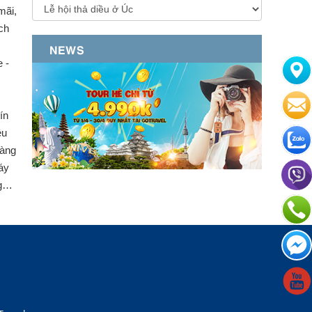
mãi,
ch
NEWS
 -
ín
ệu
hàng
áy
ng…