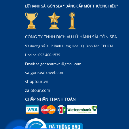
LỮ HÀNH SÀI GÒN SEA " ĐẲNG CẤP MỘT THƯƠNG HIỆU"
CÔNG TY TNHH DỊCH VỤ LỮ HÀNH SÀI GÒN SEA
53 đường số 9 - P. Bình Hưng Hòa - Q. Bình Tân. TPHCM
Hotline: 093.400.1539
Email: saigonseatravel@gmail.com
saigonseatravel.com
shoptour.vn
zalotour.com
CHẤP NHẬN THANH TOÁN