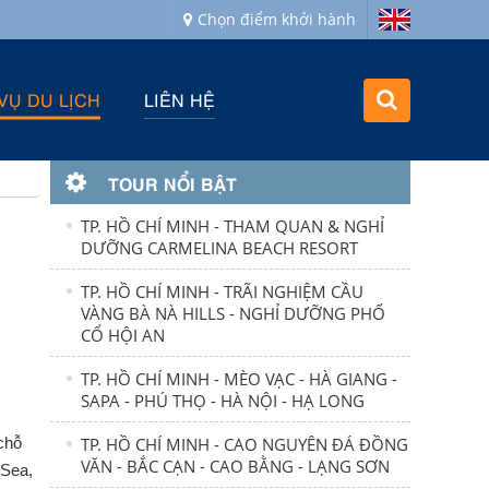
Chọn điểm khởi hành
VỤ DU LỊCH
LIÊN HỆ
TOUR NỔI BẬT
TP. HỒ CHÍ MINH - THAM QUAN & NGHỈ
DƯỠNG CARMELINA BEACH RESORT
TP. HỒ CHÍ MINH - TRÃI NGHIỆM CẦU
VÀNG BÀ NÀ HILLS - NGHỈ DƯỠNG PHỐ
CỔ HỘI AN
TP. HỒ CHÍ MINH - MÈO VẠC - HÀ GIANG -
SAPA - PHÚ THỌ - HÀ NỘI - HẠ LONG
chỗ
TP. HỒ CHÍ MINH - CAO NGUYÊN ĐÁ ĐỒNG
VĂN - BẮC CẠN - CAO BẰNG - LẠNG SƠN
 Sea,