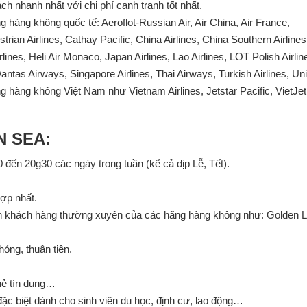
ch nhanh nhất với chi phí cạnh tranh tốt nhất.
 hàng không quốc tế: Aeroflot-Russian Air, Air China, Air France,
trian Airlines, Cathay Pacific, China Airlines, China Southern Airlines
lines, Heli Air Monaco, Japan Airlines, Lao Airlines, LOT Polish Airlin
 Qantas Airways, Singapore Airlines, Thai Airways, Turkish Airlines, Un
ãng hàng không Việt Nam như Vietnam Airlines, Jetstar Pacific, VietJet 
N SEA:
 đến 20g30 các ngày trong tuần (kể cả dịp Lễ, Tết).
hợp nhất.
nh khách hàng thường xuyên của các hãng hàng không như: Golden L
óng, thuận tiện.
thẻ tín dụng…
đặc biệt dành cho sinh viên du học, định cư, lao động…