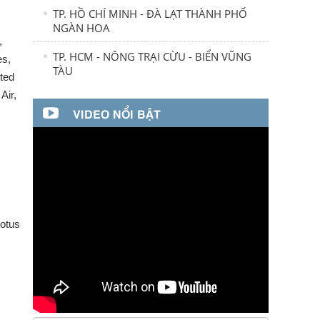
TP. HỒ CHÍ MINH - ĐÀ LẠT THÀNH PHỐ
NGÀN HOA
,
TP. HCM - NÔNG TRẠI CỪU - BIỂN VŨNG
es,
TÀU
ited
Air,
VIDEO NỔI BẬT
otus