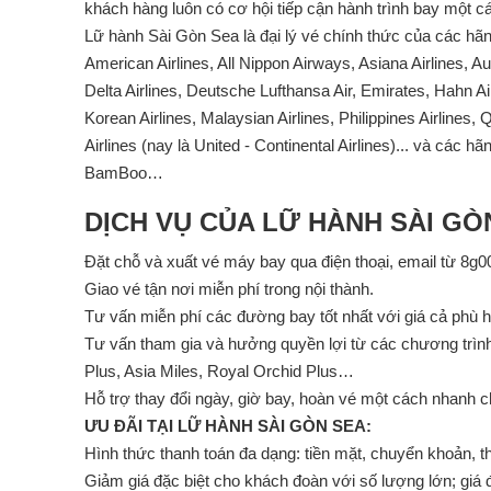
khách hàng luôn có cơ hội tiếp cận hành trình bay một cá
Lữ hành Sài Gòn Sea là đại lý vé chính thức của các hãng
American Airlines, All Nippon Airways, Asiana Airlines, Aus
Delta Airlines, Deutsche Lufthansa Air, Emirates, Hahn Air
Korean Airlines, Malaysian Airlines, Philippines Airlines,
Airlines (nay là United - Continental Airlines)... và các h
BamBoo…
DỊCH VỤ CỦA LỮ HÀNH SÀI GÒ
Ðặt chỗ và xuất vé máy bay qua điện thoại, email từ 8g00
Giao vé tận nơi miễn phí trong nội thành.
Tư vấn miễn phí các đường bay tốt nhất với giá cả phù 
Tư vấn tham gia và hưởng quyền lợi từ các chương trì
Plus, Asia Miles, Royal Orchid Plus…
Hỗ trợ thay đổi ngày, giờ bay, hoàn vé một cách nhanh ch
ƯU ĐÃI TẠI LỮ HÀNH SÀI GÒN SEA:
Hình thức thanh toán đa dạng: tiền mặt, chuyển khoản, 
Giảm giá đặc biệt cho khách đoàn với số lượng lớn; giá 