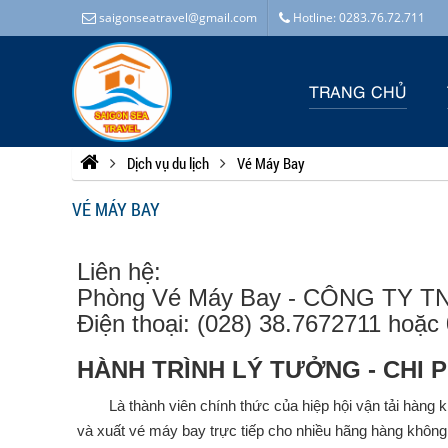
saigonseatravel@gmail.com
Hotline: 0283.76.72.711
TRANG CHỦ
Dịch vụ du lịch
Vé Máy Bay
VÉ MÁY BAY
Liên hệ:
Phòng Vé Máy Bay - CÔNG TY 
Điện thoại: (028) 38.7672711 hoặc
HÀNH TRÌNH LÝ TƯỞNG - CHI P
Là thành viên chính thức của hiệp hội vận tải hàng kh
và xuất vé máy bay trực tiếp cho nhiều hãng hàng không