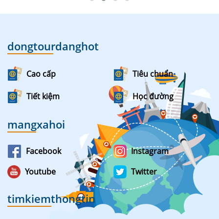
dongtourdanghot
Cao cấp
Tiêu chuẩn
Tiết kiệm
Học đường
mangxahoi
Facebook
Instagram
Youtube
Twitter
timkiemthongtin