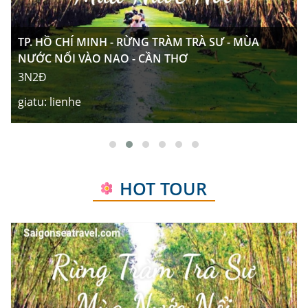
TP. HỒ CHÍ MINH - RỪNG TRÀM TRÀ SƯ - MÙA
NƯỚC NỔI VÀO NAO - CẦN THƠ
3N2Đ
giatu:
lienhe
noikhoihanh:
Hồ Chí Minh
HOT TOUR