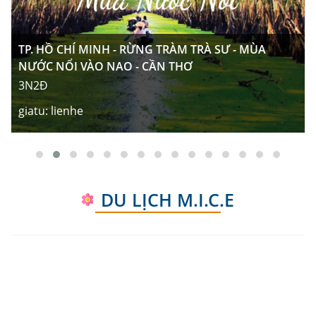
TP. HỒ CHÍ MINH - RỪNG TRÀM TRÀ SƯ - MÙA
NƯỚC NỔI VÀO NAO - CẦN THƠ
3N2Đ
giatu:
lienhe
noikhoihanh:
Hồ Chí Minh
TP. HỒ CHÍ MINH - QUẢNG BÌNH - HÀ TĨNH - NGHỆ
AN - THANH HÓA
5N4Đ
DU LỊCH M.I.C.E
giatu:
lienhe
noikhoihanh:
Hồ Chí Minh