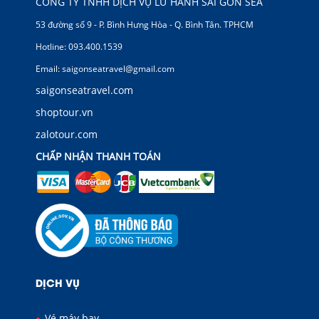
CÔNG TY TNHH DỊCH VỤ LỮ HÀNH SÀI GÒN SEA
53 đường số 9 - P. Bình Hưng Hòa - Q. Bình Tân. TPHCM
Hotline: 093.400.1539
Email: saigonseatravel@gmail.com
saigonseatravel.com
shoptour.vn
zalotour.com
CHẤP NHẬN THANH TOÁN
DỊCH VỤ
Vé máy bay