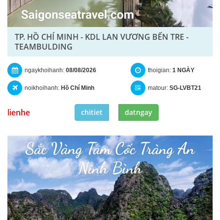
TP. HỒ CHÍ MINH - KDL LAN VƯƠNG BẾN TRE -
TEAMBULDING
ngaykhoihanh:
08/08/2026
thoigian:
1 NGÀY
noikhoihanh:
Hồ Chí Minh
matour:
SG-LVBT21
lienhe
chitiet
datngay