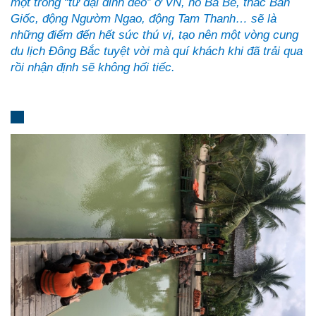
một trong “tứ đại đỉnh đèo” ở VN, hồ Ba Bể,
thác
Bản
Giốc
, động
Ngườm Ngao
, động
Tam Thanh
… sẽ là
những điểm đến hết sức thú vị, tạo nên một vòng cung
du lịch Đông Bắc tuyệt vời mà quí khách khi đã trải qua
rồi nhận định sẽ không hối tiếc.