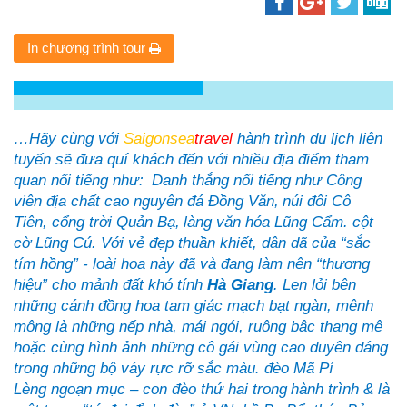
In chương trình tour
…Hãy cùng với
Saigonsea
travel
hành trình
du lịch
liên
tuyến sẽ đưa quí khách đến với nhiều địa điểm tham
quan nổi tiếng như:
D
anh thắng nổi tiếng như Công
viên địa chất cao nguyên đá
Đồng Văn
,
núi đôi Cô
Tiên
,
cổng trời Quản Bạ,
làng văn hóa
Lũng Cẩm
. cột
cờ
Lũng Cú
.
Với vẻ đẹp thuần khiết, dân dã của “sắc
tím hồng” - loài hoa này đã và đang làm nên “thương
hiệu” cho mảnh đất khó tính
Hà Giang
. Len lỏi bên
những cánh đồng hoa tam giác mạch bạt ngàn, mênh
mông là những
nếp nhà, mái ngói, ruộng bậc thang
mê
hoặc cùng hình ảnh những cô gái vùng cao duyên dáng
trong những bộ váy rực rỡ sắc màu.
đèo Mã Pí
Lèng
ngoạn mục – con đèo thứ hai trong
hành trình & là