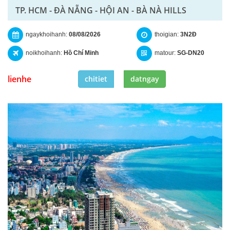
TP. HCM - ĐÀ NẴNG - HỘI AN - BÀ NÀ HILLS
ngaykhoihanh:
08/08/2026
thoigian:
3N2Đ
noikhoihanh:
Hồ Chí Minh
matour:
SG-DN20
lienhe
chitiet
datngay