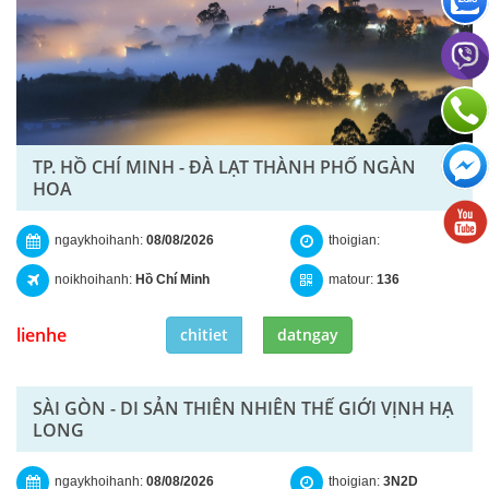
TP. HỒ CHÍ MINH - ĐÀ LẠT THÀNH PHỐ NGÀN
HOA
ngaykhoihanh:
08/08/2026
thoigian:
noikhoihanh:
Hồ Chí Minh
matour:
136
lienhe
chitiet
datngay
SÀI GÒN - DI SẢN THIÊN NHIÊN THẾ GIỚI VỊNH HẠ
LONG
ngaykhoihanh:
08/08/2026
thoigian:
3N2D