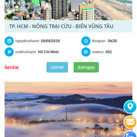
TP. HCM - NÔNG TRẠI CỪU - BIỂN VŨNG TÀU
ngaykhoihanh:
08/08/2026
thoigian:
3N2Đ
noikhoihanh:
Hồ Chí Minh
matour:
002
lienhe
chitiet
datngay