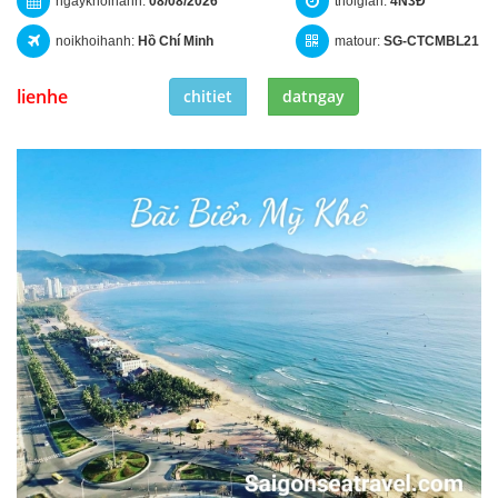
ngaykhoihanh:
08/08/2026
thoigian:
4N3Đ
noikhoihanh:
Hồ Chí Minh
matour:
SG-CTCMBL21
lienhe
chitiet
datngay