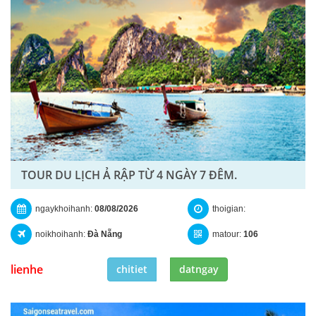
TOUR DU LỊCH Ả RẬP TỪ 4 NGÀY 7 ĐÊM.
ngaykhoihanh:
08/08/2026
thoigian:
noikhoihanh:
Đà Nẵng
matour:
106
lienhe
chitiet
datngay