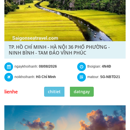
TP. HỒ CHÍ MINH - HÀ NỘI 36 PHỐ PHƯỜNG -
NINH BÌNH - TAM ĐẢO VĨNH PHÚC
ngaykhoihanh:
08/08/2026
thoigian:
4N4Đ
noikhoihanh:
Hồ Chí Minh
matour:
SG-NBTD21
lienhe
chitiet
datngay