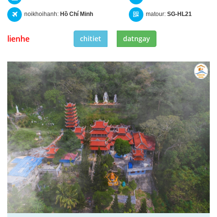
noikhoihanh:
Hồ Chí Minh
matour:
SG-HL21
lienhe
chitiet
datngay