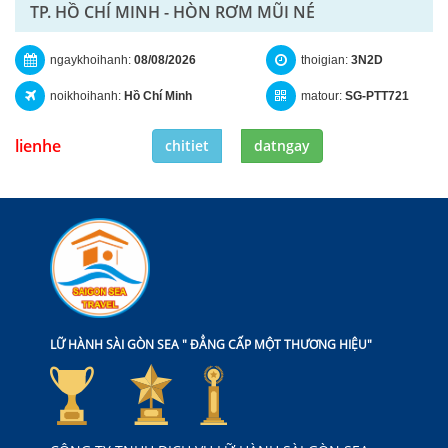
TP. HỒ CHÍ MINH - HÒN RƠM MŨI NÉ
ngaykhoihanh:
08/08/2026
thoigian:
3N2D
noikhoihanh:
Hồ Chí Minh
matour:
SG-PTT721
lienhe
chitiet
datngay
LỮ HÀNH SÀI GÒN SEA " ĐẲNG CẤP MỘT THƯƠNG HIỆU"