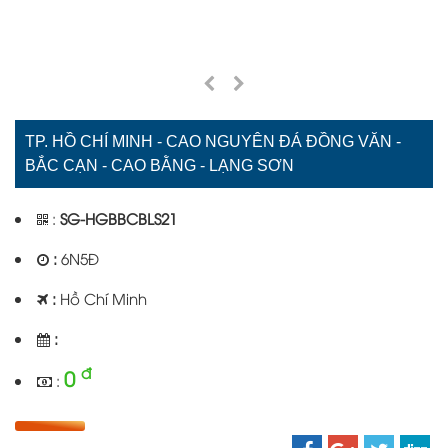
TP. HỒ CHÍ MINH - CAO NGUYÊN ĐÁ ĐỒNG VĂN -
BẮC CẠN - CAO BẰNG - LẠNG SƠN
:
SG-HGBBCBLS21
:
6N5Đ
:
Hồ Chí Minh
:
đ
0
: