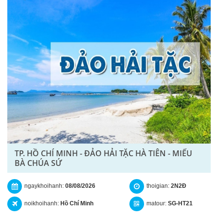
TP. HỒ CHÍ MINH - ĐẢO HẢI TẶC HÀ TIÊN - MIẾU
BÀ CHÚA SỨ
ngaykhoihanh:
08/08/2026
thoigian:
2N2Đ
noikhoihanh:
Hồ Chí Minh
matour:
SG-HT21