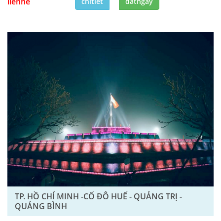
lienhe
chitiet
datngay
TP. HỒ CHÍ MINH -CỐ ĐÔ HUẾ - QUẢNG TRỊ -
QUẢNG BÌNH