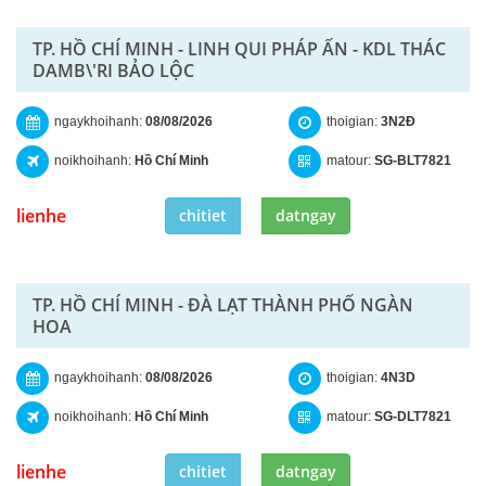
TP. HỒ CHÍ MINH - LINH QUI PHÁP ẤN - KDL THÁC
DAMB\'RI BẢO LỘC
ngaykhoihanh:
08/08/2026
thoigian:
3N2Đ
noikhoihanh:
Hồ Chí Minh
matour:
SG-BLT7821
lienhe
chitiet
datngay
TP. HỒ CHÍ MINH - ĐÀ LẠT THÀNH PHỐ NGÀN
HOA
ngaykhoihanh:
08/08/2026
thoigian:
4N3D
noikhoihanh:
Hồ Chí Minh
matour:
SG-DLT7821
lienhe
chitiet
datngay