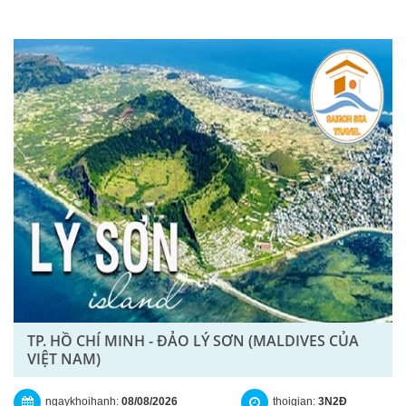
TP. HỒ CHÍ MINH - ĐẢO LÝ SƠN (MALDIVES CỦA
VIỆT NAM)
ngaykhoihanh:
08/08/2026
thoigian:
3N2Đ