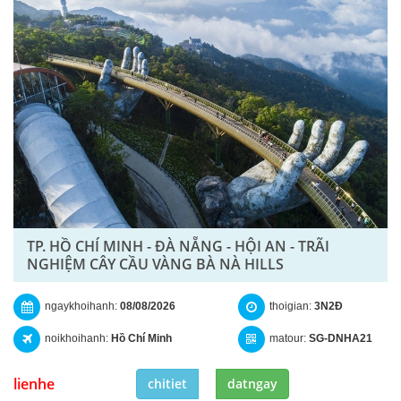
TP. HỒ CHÍ MINH - ĐÀ NẴNG - HỘI AN - TRÃI
NGHIỆM CÂY CẦU VÀNG BÀ NÀ HILLS
ngaykhoihanh:
08/08/2026
thoigian:
3N2Đ
noikhoihanh:
Hồ Chí Minh
matour:
SG-DNHA21
lienhe
chitiet
datngay