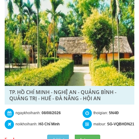
TP. HỒ CHÍ MINH - NGHỆ AN - QUẢNG BÌNH -
QUẢNG TRỊ - HUẾ - ĐÀ NẴNG - HỘI AN
ngaykhoihanh:
08/08/2026
thoigian:
5N4Đ
noikhoihanh:
Hồ Chí Minh
matour:
SG-VQBHDN21