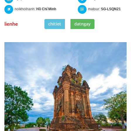
noikhoihanh:
Hồ Chí Minh
matour:
SG-LSQN21
lienhe
chitiet
datngay