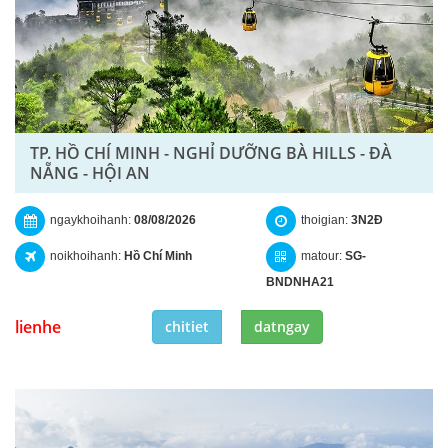
TP. HỒ CHÍ MINH - NGHỈ DƯỠNG BÀ HILLS - ĐÀ
NẴNG - HỘI AN
ngaykhoihanh:
08/08/2026
thoigian:
3N2Đ
noikhoihanh:
Hồ Chí Minh
matour:
SG-
BNDNHA21
lienhe
chitiet
datngay