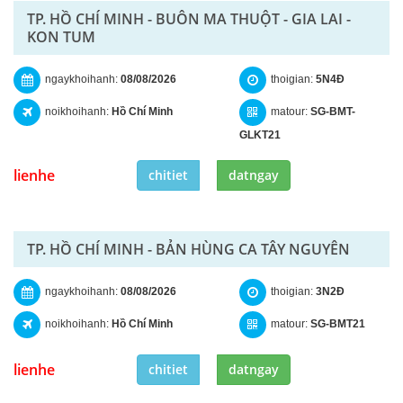
TP. HỒ CHÍ MINH - BUÔN MA THUỘT - GIA LAI -
KON TUM
ngaykhoihanh:
08/08/2026
thoigian:
5N4Đ
noikhoihanh:
Hồ Chí Minh
matour:
SG-BMT-
GLKT21
lienhe
chitiet
datngay
TP. HỒ CHÍ MINH - BẢN HÙNG CA TÂY NGUYÊN
ngaykhoihanh:
08/08/2026
thoigian:
3N2Đ
noikhoihanh:
Hồ Chí Minh
matour:
SG-BMT21
lienhe
chitiet
datngay