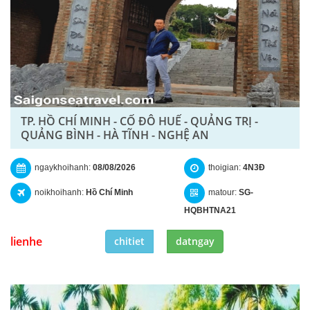
TP. HỒ CHÍ MINH - CỐ ĐÔ HUẾ - QUẢNG TRỊ -
QUẢNG BÌNH - HÀ TĨNH - NGHỆ AN
ngaykhoihanh:
08/08/2026
thoigian:
4N3Đ
noikhoihanh:
Hồ Chí Minh
matour:
SG-
HQBHTNA21
lienhe
chitiet
datngay