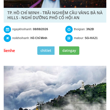
TP. HỒ CHÍ MINH - TRÃI NGHIỆM CẦU VÀNG BÀ NÀ
HILLS - NGHỈ DƯỠNG PHỐ CỔ HỘI AN
ngaykhoihanh:
08/08/2026
thoigian:
3N2Đ
noikhoihanh:
Hồ Chí Minh
matour:
SG-HA21
lienhe
chitiet
datngay