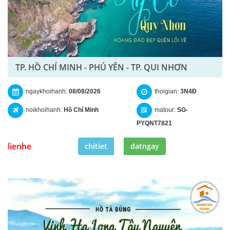
TP. HỒ CHÍ MINH - PHÚ YÊN - TP. QUI NHƠN
ngaykhoihanh:
08/08/2026
thoigian:
3N4Đ
noikhoihanh:
Hồ Chí Minh
matour:
SG-
PYQNT7821
lienhe
chitiet
datngay