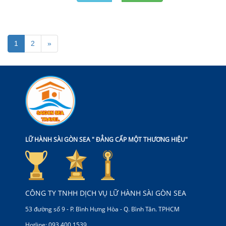
1
2
»
LỮ HÀNH SÀI GÒN SEA " ĐẲNG CẤP MỘT THƯƠNG HIỆU"
CÔNG TY TNHH DỊCH VỤ LỮ HÀNH SÀI GÒN SEA
53 đường số 9 - P. Bình Hưng Hòa - Q. Bình Tân. TPHCM
Hotline: 093.400.1539