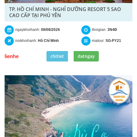
TP. HỒ CHÍ MINH - NGHỈ DƯỠNG RESORT 5 SAO
CAO CẤP TẠI PHÚ YÊN
ngaykhoihanh:
08/08/2026
thoigian:
3N4Đ
noikhoihanh:
Hồ Chí Minh
matour:
SG-PY21
lienhe
chitiet
datngay