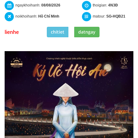
ngaykhoihanh:
08/08/2026
thoigian:
4N3Đ
noikhoihanh:
Hồ Chí Minh
matour:
SG-HQB21
lienhe
chitiet
datngay