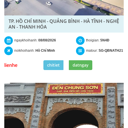
TP. HỒ CHÍ MINH - QUẢNG BÌNH - HÀ TĨNH - NGHỆ
AN - THANH HÓA
ngaykhoihanh:
08/08/2026
thoigian:
5N4Đ
noikhoihanh:
Hồ Chí Minh
matour:
SG-QBNATH21
lienhe
chitiet
datngay