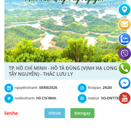
TP. HỒ CHÍ MINH - HỒ TÀ ĐÙNG (VỊNH HẠ LONG
TÂY NGUYÊN) - THÁC LƯU LY
ngaykhoihanh:
08/08/2026
thoigian:
2N2Đ
noikhoihanh:
Hồ Chí Minh
matour:
SG-DNT7821
lienhe
chitiet
datngay