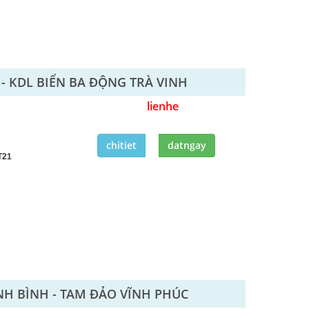
Ơ - KDL BIỂN BA ĐỘNG TRÀ VINH
lienhe
chitiet
datngay
T21
INH BÌNH - TAM ĐẢO VĨNH PHÚC