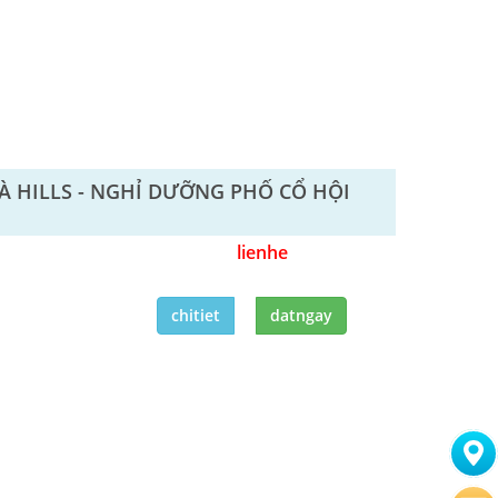
NÀ HILLS - NGHỈ DƯỠNG PHỐ CỔ HỘI
lienhe
chitiet
datngay