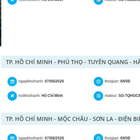
TP. HỒ CHÍ MINH - PHÚ THỌ - TUYÊN QUANG - H
ngaykhoihanh:
07/08/2026
thoigian:
6N5Đ
noikhoihanh:
Hồ Chí Minh
matour:
SG-TQHGC
TP. HỒ CHÍ MINH - MỘC CHÂU - SƠN LA - ĐIỆN BI
ngaykhoihanh:
07/08/2026
thoigian:
6N5Đ