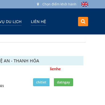
Chọn điểm khởi hành
VỤ DU LỊCH
LIÊN HỆ
HỆ AN - THANH HÓA
lienhe
chitiet
datngay
H21