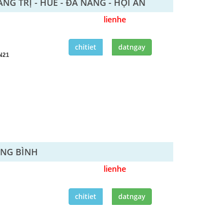
NG TRỊ - HUẾ - ĐÀ NẴNG - HỘI AN
lienhe
chitiet
datngay
N21
ẢNG BÌNH
lienhe
chitiet
datngay