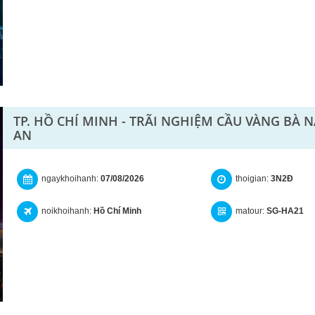
TP. HỒ CHÍ MINH - TRÃI NGHIỆM CẦU VÀNG BÀ 
AN
ngaykhoihanh:
07/08/2026
thoigian:
3N2Đ
noikhoihanh:
Hồ Chí Minh
matour:
SG-HA21