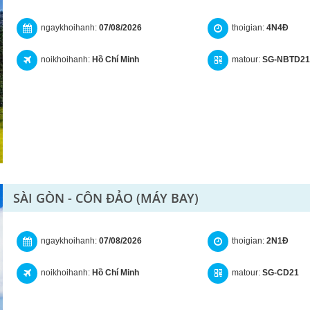
ngaykhoihanh:
07/08/2026
thoigian:
4N4Đ
noikhoihanh:
Hồ Chí Minh
matour:
SG-NBTD21
SÀI GÒN - CÔN ĐẢO (MÁY BAY)
ngaykhoihanh:
07/08/2026
thoigian:
2N1Đ
noikhoihanh:
Hồ Chí Minh
matour:
SG-CD21