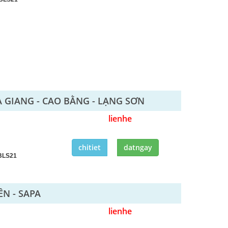
À GIANG - CAO BẰNG - LẠNG SƠN
lienhe
chitiet
datngay
BLS21
ÊN - SAPA
lienhe