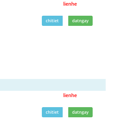
lienhe
chitiet
datngay
lienhe
chitiet
datngay