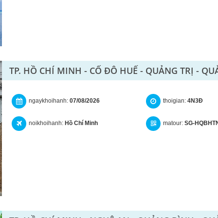
TP. HỒ CHÍ MINH - CỐ ĐÔ HUẾ - QUẢNG TRỊ - QU
ngaykhoihanh:
07/08/2026
thoigian:
4N3Đ
noikhoihanh:
Hồ Chí Minh
matour:
SG-HQBHT