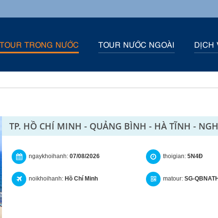
TOUR TRONG NƯỚC
TOUR NƯỚC NGOÀI
DỊCH 
TP. HỒ CHÍ MINH - QUẢNG BÌNH - HÀ TĨNH - NG
ngaykhoihanh:
07/08/2026
thoigian:
5N4Đ
noikhoihanh:
Hồ Chí Minh
matour:
SG-QBNAT