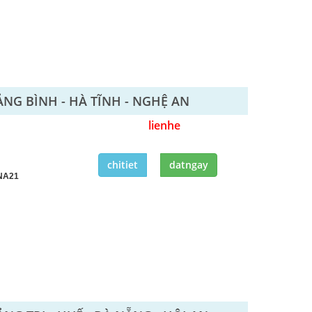
ẢNG BÌNH - HÀ TĨNH - NGHỆ AN
lienhe
chitiet
datngay
NA21