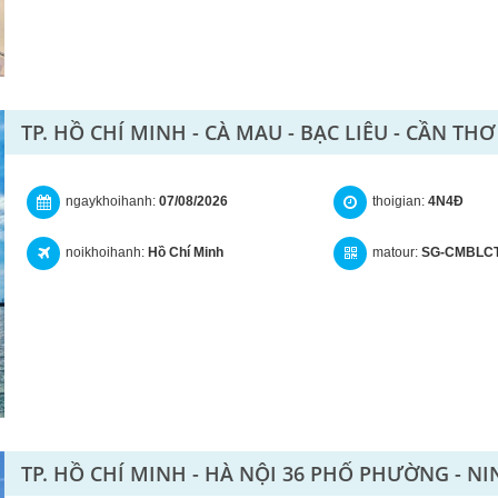
TP. HỒ CHÍ MINH - CÀ MAU - BẠC LIÊU - CẦN TH
ngaykhoihanh:
07/08/2026
thoigian:
4N4Đ
noikhoihanh:
Hồ Chí Minh
matour:
SG-CMBLC
TP. HỒ CHÍ MINH - HÀ NỘI 36 PHỐ PHƯỜNG - N