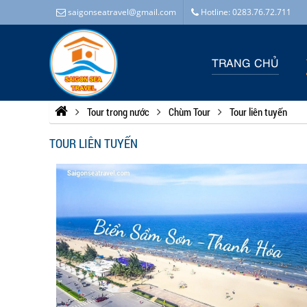
saigonseatravel@gmail.com
Hotline: 0283.76.72.711
TRANG CHỦ
Tour trong nước
Chùm Tour
Tour liên tuyến
TOUR LIÊN TUYẾN