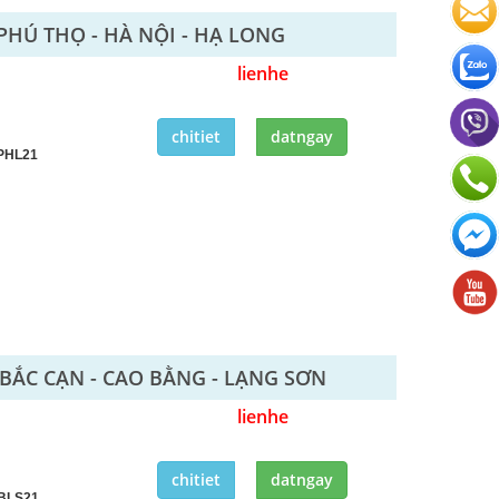
 PHÚ THỌ - HÀ NỘI - HẠ LONG
lienhe
chitiet
datngay
PHL21
 BẮC CẠN - CAO BẰNG - LẠNG SƠN
lienhe
chitiet
datngay
BLS21