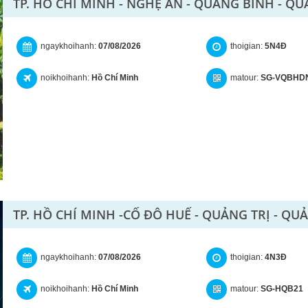
TP. HỒ CHÍ MINH - NGHỆ AN - QUẢNG BÌNH - QUẢ
ngaykhoihanh:
07/08/2026
thoigian:
5N4Đ
noikhoihanh:
Hồ Chí Minh
matour:
SG-VQBHD
TP. HỒ CHÍ MINH -CỐ ĐÔ HUẾ - QUẢNG TRỊ - QU
ngaykhoihanh:
07/08/2026
thoigian:
4N3Đ
noikhoihanh:
Hồ Chí Minh
matour:
SG-HQB21