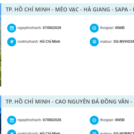
TP. HỒ CHÍ MINH - MÈO VẠC - HÀ GIANG - SAPA -
ngaykhoihanh:
07/08/2026
thoigian:
6N6Đ
noikhoihanh:
Hồ Chí Minh
matour:
SG-MVHGS
TP. HỒ CHÍ MINH - CAO NGUYÊN ĐÁ ĐỒNG VĂN -
ngaykhoihanh:
07/08/2026
thoigian:
6N5Đ
noikhoihanh:
Hồ Chí Minh
matour:
SG-HGBBC