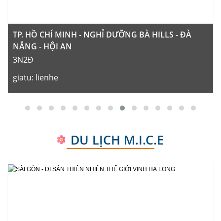
TP. HỒ CHÍ MINH - NGHỈ DƯỠNG BÀ HILLS - ĐÀ
NẴNG - HỘI AN
3N2Đ
giatu:
lienhe
noikhoihanh:
Hồ Chí Minh
DU LỊCH M.I.C.E