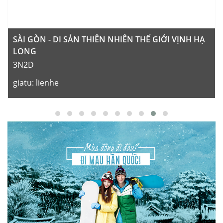
SÀI GÒN - DI SẢN THIÊN NHIÊN THẾ GIỚI VỊNH HẠ
LONG
3N2D
giatu:
lienhe
noikhoihanh:
Hồ Chí Minh