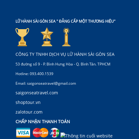
LỮ HÀNH SÀI GÒN SEA " ĐẲNG CẤP MỘT THƯƠNG HIỆU"
CÔNG TY TNHH DỊCH VỤ LỮ HÀNH SÀI GÒN SEA
53 đường số 9 - P. Bình Hưng Hòa - Q. Bình Tân. TPHCM
Hotline: 093.400.1539
Email: saigonseatravel@gmail.com
saigonseatravel.com
shoptour.vn
zalotour.com
CHẤP NHẬN THANH TOÁN