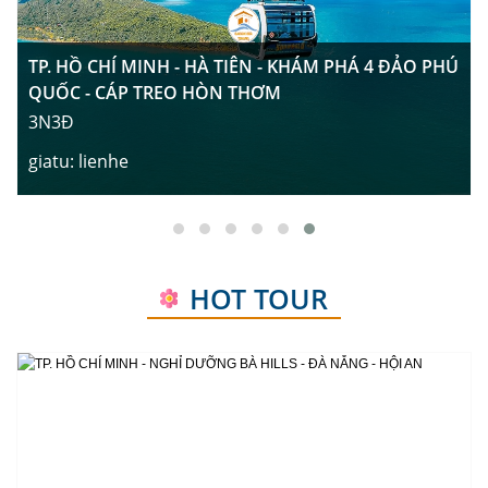
TP. HỒ CHÍ MINH - HÀ TIÊN - KHÁM PHÁ 4 ĐẢO PHÚ
QUỐC - CÁP TREO HÒN THƠM
3N3Đ
giatu:
lienhe
noikhoihanh:
Hồ Chí Minh
HOT TOUR