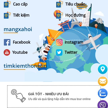
Cao cấp
Tiêu chuẩn
Tiết kiệm
Học đường
mangxahoi
Facebook
Instagram
Youtube
Twitter
timkiemthongtin
GIÁ TỐT - NHIỀU ƯU ĐÃI
Ưu đãi và quà tặng hấp dẫn khi mua tour online